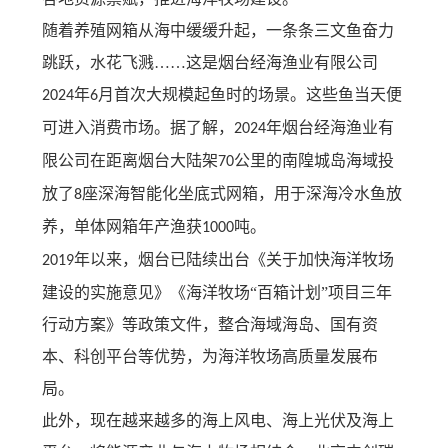
随着养殖网箱从海中缓缓升起，一条条三文鱼奋力
跳跃，水花飞溅
……这是烟台经海渔业有限公司
年
月首次大规模起鱼时的场景。这些鱼当天便
2024
6
可进入消费市场。据了解，
年烟台经海渔业有
2024
限公司在距离烟台大陆架
公里的南隍城岛海域投
70
放了
座深海智能化坐底式网箱，用于深海冷水鱼放
8
养，单体网箱年产渔获
吨。
1000
年以来，烟台已陆续出台《关于加快海洋牧场
2019
建设的实施意见》《海洋牧场“百箱计划”项目三年
行动方案》等政策文件，整合海域海岛、国有资
本、科创平台等优势，为海洋牧场高质量发展布
局。
此外，现在越来越多的海上风电、海上光伏及海上