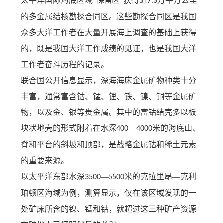
太平洋国际海底区域“保留区”获得近
万平方公里
7.3
的多金属结核勘探合同区。这些勘探合同区是我国
众多大洋工作者在大量开展海上调查的基础上获得
的，既是我国大洋工作成绩的见证，也是我国大洋
工作者奋斗历程的记录。
联合国公开信息显示，深海海床金属矿物种类十分
丰富，通常富含钴、锰、锂、铁、镍、铜等金属矿
物，以及金、银等贵金属。其中的富钴结壳多以板
块状地壳的形式附着在水深
—
米的海底山、
400
4000
脊和平台的斜坡和顶部，是战略金属钴和稀土元素
的重要来源。
以太平洋东部水深
—
米的克拉里昂—克利
3500
5500
珀顿区海域为例，测算显示，仅在该区域发现的一
处矿床所含的镍、锰和钴，就超过这三种矿产资源