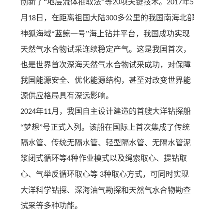
创新了“地层流体抽取法”等
项关键技术。
年
20
2017
5
月
日，在距离祖国大陆
多公里的我国南海北部
18
300
神狐海域“蓝鲸一号”海上钻井平台，我国成功实现
天然气水合物试采连续稳定产气。这是我国首次，
也是世界首次深海天然气水合物试采成功，对保障
我国能源安全、优化能源结构，甚至对改变世界能
源供应格局具有深远影响。
年
月，我国自主设计建造的首艘大洋钻探船
2024
11
“梦想”号正式入列。该船在国际上首
次集成了传统
隔水管、传统无隔水管、轻型隔水管、无隔水管泥
浆闭式循环等
种作业模式以及绳索取心、提钻取
4
心、气举反循环取心等
种取心方式，可同时实现
3
大洋科学钻探、深海油气勘探和天然气水合物勘查
试采等多种功能。